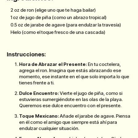
2 oz de ron (elige uno que te haga bailar)
1 oz de jugo de piña (como un abrazo tropical)
0.5 oz de jarabe de agave (para endulzar la travesía)
Hielo (como el toque fresco de una cascada)
Instrucciones:
Hora de Abrazar el Presente:
En tu coctelera,
agrega el ron. Imagina que estás abrazando ese
momento, ese instante en el que solo importa lo que
tienes frente a ti.
Dulce Encuentro:
Vierte el jugo de piña, como si
estuvieras sumergiéndote en las olas de la playa.
Queremos ese dulce encuentro con el presente.
Toque Mexicano:
Añade el jarabe de agave. Piensa
en él como el amigo que siempre está ahí para
endulzar cualquier situación.